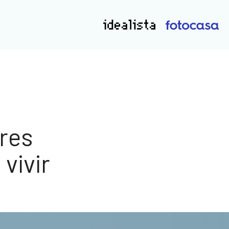
ores
vivir