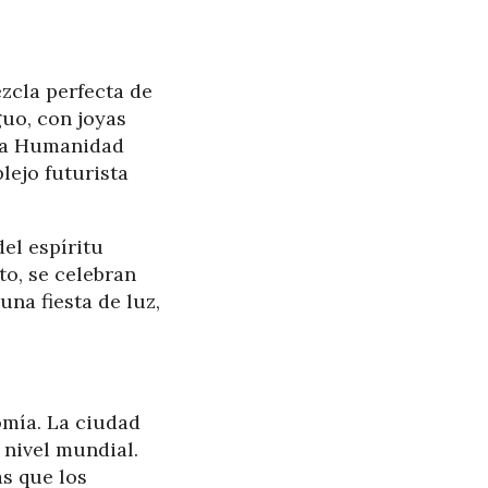
ezcla perfecta de
guo, con joyas
la Humanidad
lejo futurista
el espíritu
to, se celebran
una fiesta de luz,
omía. La ciudad
 nivel mundial.
as que los