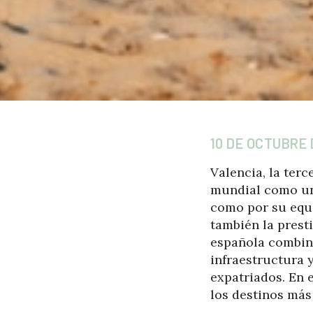
10 DE OCTUBRE 
Valencia, la ter
mundial como uno
como por su equi
también la prest
española combina
infraestructura y
expatriados. En 
los destinos más