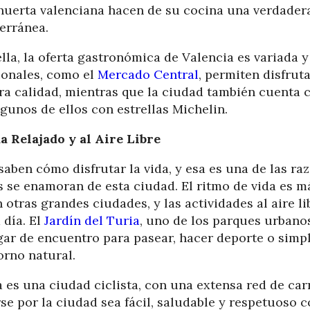
huerta valenciana hacen de su cocina una verdader
terránea.
lla, la oferta gastronómica de Valencia es variada y
ionales, como el
Mercado Central
, permiten disfrut
ra calidad, mientras que la ciudad también cuenta 
lgunos de ellos con estrellas Michelin.
a Relajado y al Aire Libre
saben cómo disfrutar la vida, y esa es una de las ra
se enamoran de esta ciudad. El ritmo de vida es má
otras grandes ciudades, y las actividades al aire l
 día. El
Jardín del Turia
, uno de los parques urbano
gar de encuentro para pasear, hacer deporte o sim
orno natural.
 es una ciudad ciclista, con una extensa red de carr
e por la ciudad sea fácil, saludable y respetuoso 