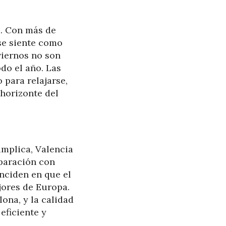
o. Con más de
 se siente como
viernos no son
odo el año. Las
 para relajarse,
 horizonte del
implica, Valencia
mparación con
nciden en que el
jores de Europa.
ona, y la calidad
eficiente y