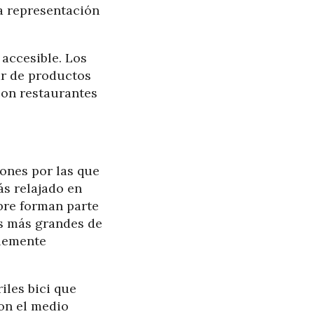
a representación
 accesible. Los
ar de productos
con restaurantes
zones por las que
s relajado en
ibre forman parte
s más grandes de
plemente
iles bici que
con el medio